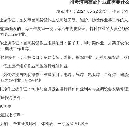
报考河南高处作业证需要什
发布时间：2024-05-22 浏览：
作者：河
业操作证，是从事登高架设作业或高处安装、维护、拆除作业等工作的人
安监局颁发的，每三年复审一次，每六年需要换证。特种作业的人员必须
才可以上岗作业。
高作业操作证：登高架设作业准操项目：架子工，脚手架作业，外架搭设作
业，架线工作业等。
处作业操作证：准操项目：高处安装，维护、拆除作业，起重机械安装，拆
业：低压运行维修作业高压运行维修作业
业：熔化焊接与热切割作业准操项目，电焊，气焊，氩弧焊，二保焊，树脂
，压力焊作业，钎焊作业
调制冷作业操作证：制冷与空调设备运行操作作业制冷与空调设备安装修理
业证报考条件：
60周岁
业证报名资料：
复印件、毕业证复印件、体检表、一寸蓝底照片3张